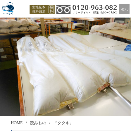
MENU
『タタキ』
打ち直し・リフォーム
HOME
読みもの
『タタキ』