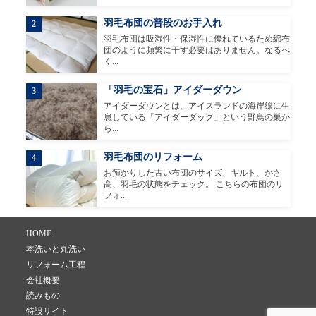
羽毛布団の普段のお手入れ
2
羽毛布団は吸湿性・保湿性に優れているため綿布
団のように頻繁に干す必要はありません。なるべ
く...
「羽毛の宝石」アイダーダウン
3
アイダーダウンとは、アイスランドの海岸線に生
息している「アイダーダック」という野鳥の巣か
ら...
羽毛布団のリフォーム
4
お預かりした古い布団のサイズ、キルト、かさ
高、羽毛の状態をチェック。 こちらの布団のリ
フォ...
HOME
本洗いと丸洗い
リフォーム工程
会社概要
読みもの
特設サイト