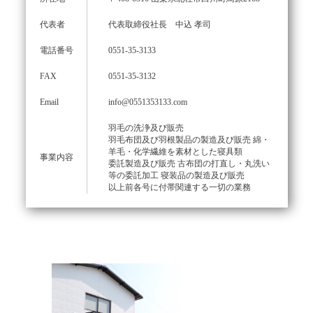
代表者
代表取締役社長 中込 孝司
電話番号
0551-35-3133
FAX
0551-35-3132
Email
info@0551353133.com
羽毛の洗浄及び販売
羽毛布団及び羽根製品の製造及び販売 綿・
羊毛・化学繊維を素材とした寝具類
事業内容
委託製造及び販売 古布団の打直し・丸洗い
等の委託加工 寝装品の製造及び販売
以上前各号に付帯関連する一切の業務