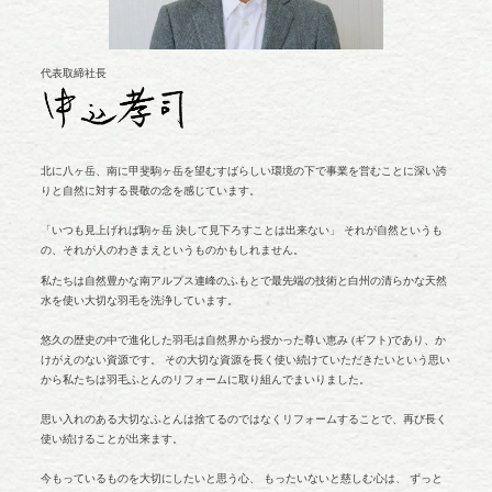
代表取締社長
北に八ヶ岳、南に甲斐駒ヶ岳を望むすばらしい環境の下で事業を営むことに深い誇
りと自然に対する畏敬の念を感じています。
「いつも見上げれば駒ヶ岳 決して見下ろすことは出来ない」 それが自然というも
の、それが人のわきまえというものかもしれません。
私たちは自然豊かな南アルプス連峰のふもとで最先端の技術と白州の清らかな天然
水を使い大切な羽毛を洗浄しています。
悠久の歴史の中で進化した羽毛は自然界から授かった尊い恵み (ギフト)であり、か
けがえのない資源です。 その大切な資源を長く使い続けていただきたいという思い
から私たちは羽毛ふとんのリフォームに取り組んでまいりました。
思い入れのある大切なふとんは捨てるのではなくリフォームすることで、再び長く
使い続けることが出来ます。
今もっているものを大切にしたいと思う心、 もったいないと慈しむ心は、 ずっと