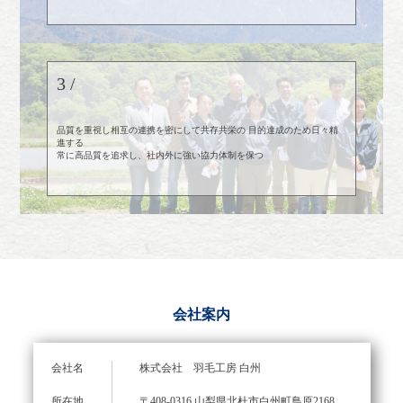
3 /
品質を重視し相互の連携を密にして共存共栄の 目的達成のため日々精
進する
常に高品質を追求し、社内外に強い協力体制を保つ
会社案内
会社名
株式会社 羽毛工房 白州
所在地
〒408-0316 山梨県北杜市白州町鳥原2168