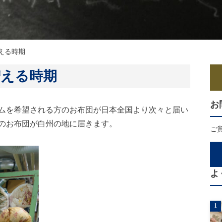
える時期
増える時期
お
ムを希望される方のお布団が日本全国より次々と届い
上のお布団が白州の地に届きます。
ご
よ
1